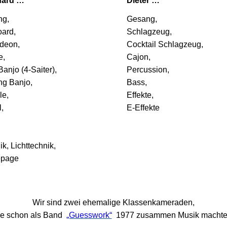
hard …
Dieter …
ng,
Gesang,
ard,
Schlagzeug,
deon,
Cocktail Schlagzeug,
e,
Cajon,
anjo (4-Saiter),
Percussion,
ing Banjo,
Bass,
le,
Effekte,
,
E-Effekte
k, Lichttechnik,
page
Wir sind zwei ehemalige Klassenkameraden,
ie schon als Band
„Guesswork“
1977 zusammen Musik machte