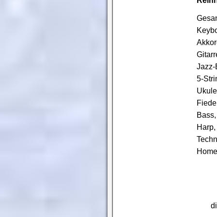
Rein
Gesa
Keybo
Akkor
Gitarr
Jazz-B
5-Str
Ukule
Fiedel
Bass,
Harp,
Techni
Home
d