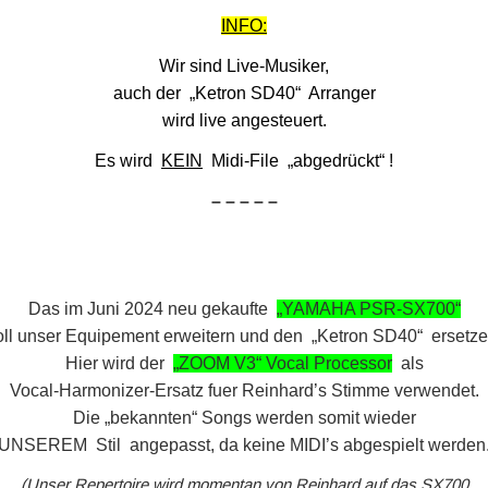
INFO:
Wir sind Live-Musiker,
auch der „Ketron SD40“ Arranger
wird live angesteuert.
Es wird
KEIN
Midi-File „abgedrückt“ !
– – – – –
Das im Juni 2024 neu gekaufte
„YAMAHA PSR-SX700“
oll unser Equipement erweitern und den „Ketron SD40“ ersetze
Hier wird der
„ZOOM V3“ Vocal Processor
als
Vocal-Harmonizer-Ersatz fuer Reinhard’s Stimme verwendet.
Die „bekannten“ Songs werden somit wieder
UNSEREM Stil angepasst, da keine MIDI’s abgespielt werden
(Unser Repertoire wird momentan von Reinhard auf das SX700