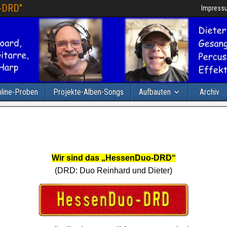
-DRD"
Impress
nline-Proben
Projekte-Alben-Songs
Aufbauten
Archiv
Wir sind das „HessenDuo-DRD“
(DRD: Duo Reinhard und Dieter)